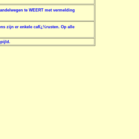
T-wandelwegen te WEERT met vermelding
s zijn er enkele cafï¿½rusten. Op alle
pijld.