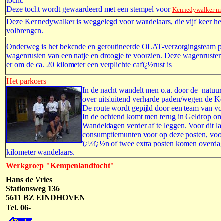
tocht.
Deze tocht wordt gewaardeerd met een stempel voor
Kennedywalker me
Deze Kennedywalker is weggelegd voor wandelaars, die vijf keer he
volbrengen.
Onderweg is het bekende en geroutineerde OLAT-verzorgingsteam p
wagenrusten van een natje en droogje te voorzien. Deze wagenrusten s
er om de ca. 20 kilometer een verplichte cafï¿½rust is
Het parkoers
In de nacht wandelt men o.a. door de natu
over uitsluitend verharde paden/wegen de 
De route wordt gepijld door een team van vo
In de ochtend komt men terug in Geldrop o
Wandeldagen verder af te leggen.
Voor dit l
consumptiemunten voor op deze posten, voo
ï¿½ï¿½n of twee extra posten komen overdag
kilometer wandelaars.
Werkgroep "Kempenlandtocht"
Hans de Vries
Stationsweg 136
5611 BZ EINDHOVEN
Tel. 06-