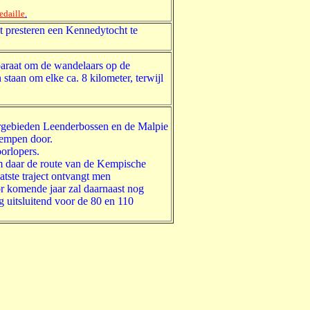
daille
.
t presteren een Kennedytocht te
araat om de wandelaars op de
taan om elke ca. 8 kilometer, terwijl
urgebieden Leenderbossen en de Malpie
Kempen door.
orlopers.
m daar de route van de Kempische
aatste traject ontvangt men
r komende jaar zal daarnaast nog
 uitsluitend voor de 80 en 110