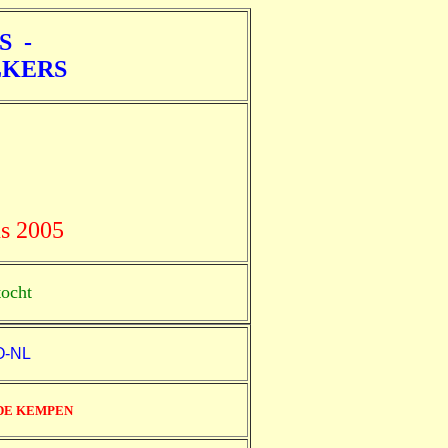
S -
LKERS
us 2005
ocht
O-NL
DE KEMPEN