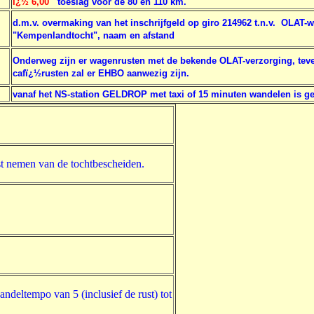
ï¿½ 6,00
toeslag voor de 80 en 110 km.
d.m.v. overmaking van het inschrijfgeld op giro 214962 t.n.v. OLA
"Kempenlandtocht", naam en afstand
Onderweg zijn er wagenrusten met de bekende OLAT-verzorging, teven
cafï¿½rusten zal er EHBO aanwezig zijn.
vanaf het NS-station GELDROP met taxi of 15 minuten wandelen is ge
gst nemen van de tochtbescheiden.
deltempo van 5 (inclusief de rust) tot