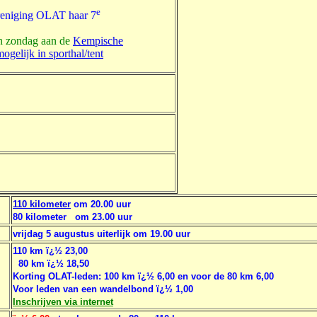
e
ereniging OLAT haar 7
en zondag aan de
Kempische
elijk in sporthal/tent
110 kilometer
om 20.00 uur
80 kilometer om 23.00 uur
vrij
dag 5 augustus uiterlijk om 19.00 uur
110 km ï¿½ 23,00
80 km ï¿½ 18,50
Korting OLAT-leden: 100 km ï¿½ 6,00 en voor de 80 km 6,00
Voor leden van een wandelbond ï¿½ 1,00
Inschrijven via internet