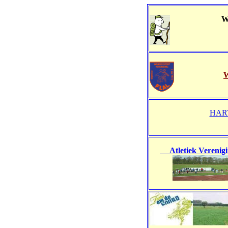
W
W
HAR
Atletiek Verenig