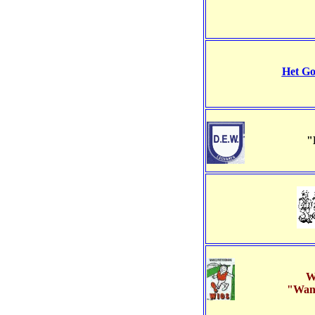
Het Go
"D
W
"Wand