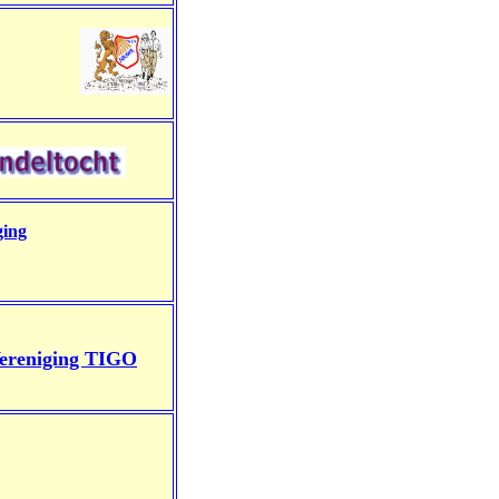
ging
ereniging TIGO