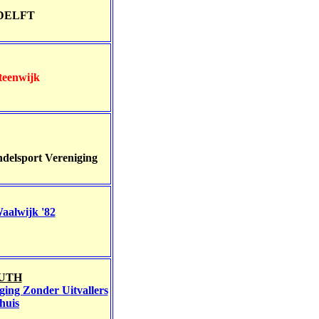
DELFT
teenwijk
delsport Vereniging
aalwijk '82
UTH
iging
Z
onder
U
itvallers
h
uis