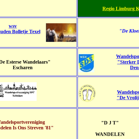
Regio Limburg
wsv
"
De Kloe
uden Bolletje
Texel
Wandelspo
e Esterse Wandelaars"
"Sterker 
Escharen
Den
Wandelspo
"De Vroli
andelsportvereniging
"
D J T"
elen Is Ons Streven '81"
WANDELEN