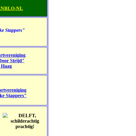
 KNBLO-NL
ke Stappers"
rtvereniging
Door Strijd"
 Haag
rtvereniging
jke Stappers"