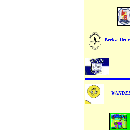
Beekse Heuv
WANDEL