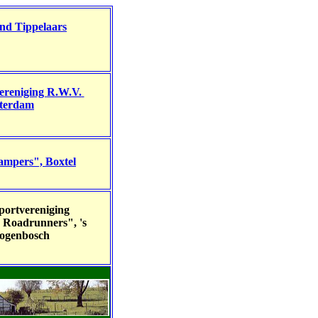
nd Tippelaars
ereniging
R.W.V.
terdam
mpers", Boxtel
portvereniging
Roadrunners", 's
ogenbosch