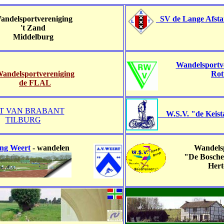
andelsportvereniging
SV de Lange Afsta
't Zand
Middelburg
Wandelsportv
andelsportvereniging
Rot
de FLAL
T VAN BRABANT
W.S.V. "de Keista
TILBURG
ing Weert
- wandelen
Wandels
"De Bosche 
Hert