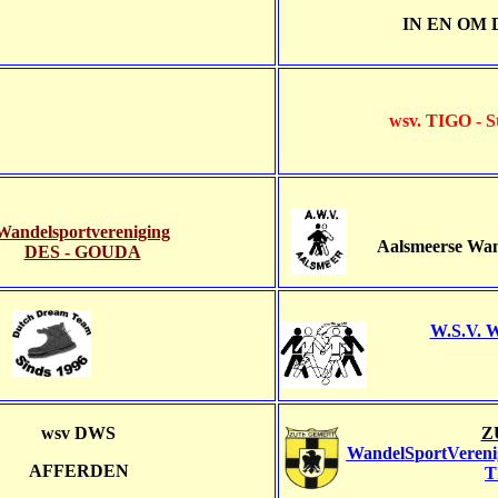
IN EN OM 
wsv. TIGO - S
Wandelsportvereniging
Aalsmeerse Wan
DES - GOUDA
W.S.V. W
wsv DWS
Z
W
andel
S
port
V
eren
AFFERDEN
T