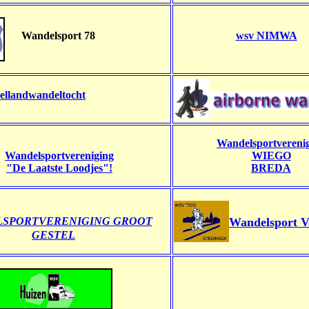
Wandelsport 78
wsv NIMWA
ellandwandeltocht
Wandelsportvereni
W
andelsportvereniging
WIEGO
"De Laatste Loodjes"!
BREDA
SPORTVERENIGING GROOT
Wandelsport V
GESTEL