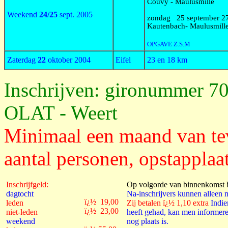
Couvy - Maulusmille
Weekend
24/25
sept. 2005
zondag 25 september 
Kautenbach- Maulusmill
OPGAVE Z.S.M
Zaterdag
22
oktober 2004
Eifel
23 en 18 km
Inschrijven: gironummer 7
OLAT - Weert
Minimaal een maand van te
aantal personen, opstapplaat
Inschrijfgeld:
Op volgorde van binnenkomst b
dagtocht
Na-inschrijvers kunnen alleen m
ï¿½ 19,00
leden
Zij betalen ï¿½ 1,10 extra
Indie
ï¿½ 23,00
niet-leden
heeft gehad, kan men informer
weekend
nog plaats is.