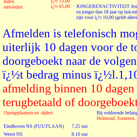
ï¿½ 55,00
leden
ï¿½ 65,00
JONGERENACTIVITEIT Jeugdle
niet-leden
en jonger dan 18 jaar op last-mi
zijn voor ï¿½ 10,00 (geldt alle
Afmelden is telefonisch mog
uiterlijk 10 dagen voor de 
doorgeboekt naar de volgen
ï¿½t bedrag minus ï¿½l.1,1
afmelding binnen 10 dagen 
terugbetaald of doorgeboekt
Opstapplaatsen en -tijden:
Bij voldoende belang
Helmond, Someren, 
Eindhoven NS (FUUTLAAN)
7.25 uur
Weert NS
8.10 uur