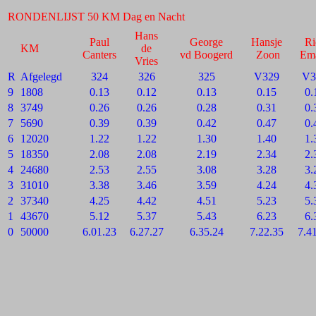
RONDENLIJST 50 KM Dag en Nacht
Hans
Paul
George
Hansje
Ri
KM
de
Canters
vd Boogerd
Zoon
Em
Vries
R
Afgelegd
324
326
325
V329
V3
9
1808
0.13
0.12
0.13
0.15
0.
8
3749
0.26
0.26
0.28
0.31
0.
7
5690
0.39
0.39
0.42
0.47
0.
6
12020
1.22
1.22
1.30
1.40
1.
5
18350
2.08
2.08
2.19
2.34
2.
4
24680
2.53
2.55
3.08
3.28
3.
3
31010
3.38
3.46
3.59
4.24
4.
2
37340
4.25
4.42
4.51
5.23
5.
1
43670
5.12
5.37
5.43
6.23
6.
0
50000
6.01.23
6.27.27
6.35.24
7.22.35
7.4